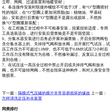
立即、闸阀、过滤装置和地暖管材；
4、各连接件安装时联接外螺纹不可低于3牙，有“O”型圈密封
性的地区，在“O”型圈上要加润滑脂(如：植物油、甲基硅
油)，安装进行后查验“O”型圈是不是露出或损坏，不然拆
换“O”型圈重新装配；
5、在工程施工全过程中不可粗暴安装，扭紧扭矩适度，专用
工具选装适合，进行安装后需查验是不是牢固坚固；
6、分集水器安装进行后务必开展补漏查验，开启全部闸阀包
含分集水器上的、关掉排气阀和放水阀，后开展打气试压，试
压工作压力不可超过1.0MP、也不可低于0.8MP,试压72小时后
工作压力沒有降低方为合格，不然修补漏过、反复以上全过程
直到合格；
7、在试压这一髙压全过程中禁止开启或关掉排气阀和放水
阀，也不可旋转闸阀，不然会毁坏这种构件，和对人身安全导
致损害。
下一篇：
隔膜式气压罐的膜片非常容易损坏的缘故
上一篇：
怎样清洗定压补水装置
同类排行