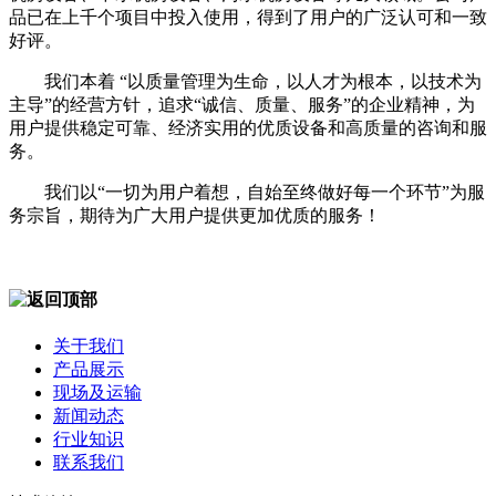
品已在上千个项目中投入使用，得到了用户的广泛认可和一致
好评。
我们本着 “以质量管理为生命，以人才为根本，以技术为
主导”的经营方针，追求“诚信、质量、服务”的企业精神，为
用户提供稳定可靠、经济实用的优质设备和高质量的咨询和服
务。
我们以“一切为用户着想，自始至终做好每一个环节”为服
务宗旨，期待为广大用户提供更加优质的服务！
关于我们
产品展示
现场及运输
新闻动态
行业知识
联系我们