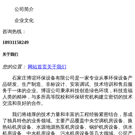
公司简介
企业文化
咨询热线：
18931158249
关于我们
您的位置：
网站首页
关于我们
石家庄博谊环保设备有限公司是一家专业从事环保设备产
品研发、生产制造、非标设计、安装调试、技术培训和售后服
务于一体的企业。博谊公司秉承科技创造绿色环境，科技造福
人类的精神，与多所高等院校和环保研究机构建立密切的技术
交流和良好的合作。
我们将雄厚的技术力量和丰富的工程经验紧密结合，形成
了独具特色的业务领域。主要产品覆盖中央空调机房设备、换
热站机房设备、水源地源热泵机房设备、锅炉机房设备、供水
机房设备、中水机房设备、污水机房设备等几大领域。公司产