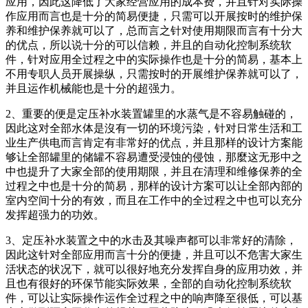
应用，因此这降低了大家经营应用的成本费，并且针对实际操
作应用而言也是十分的简易便捷，只需可以开展按时的维护保
养和维护保养就可以了，总而言之针对使用期限而言有十分大
的优点，所以说十分的可以信赖，并且的自动化控制系统软
件，针对应用全过程之中的实际操作也是十分的简易，基本上
不用专职人员开展操纵，只需按时的开展维护保养就可以了，
并且运作机械能也是十分的超强力。
2、重要的便是定压补水装置罐里的水蒸气是不容易触碰的，
因此这对全部水体是沒有一切的环境污染，针对日常生活和工
业生产供电而言肯定有非常好的优点，并且那样的设计方案能
够让全部罐里的储罐不容易遭受浸蚀的侵蚀，那麼这无形中之
中也提升了大家全部的使用期限，并且在清理和维修保养的全
过程之中也是十分的简易，那样的设计方案可以让全部內部的
室内空间十分的有效，而且在工作中的全过程之中也可以充分
发挥超强力的功效。
3、定压补水装置之中的水击及其噪声都可以非常好的清除，
因此这针对全部应用而言十分的便捷，并且可以不危害大家生
活状态的状况下，就可以很好地充分发挥自身的应用功效，并
且也有很好的环保节能实际效果，全部的自动化控制系统软
件，可以让实际操作运作全过程之中的响声降至很低，可以基