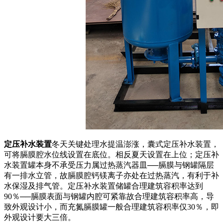
定压补水装置
冬天关键处理水提温澎涨，囊式定压补水装置，
可将膈膜腔水位线设置在底位。相反夏天设置在上位；定压补
水装置罐本身不承受压力属过热蒸汽器皿──膈膜与钢罐隔层
有一排水立管，故膈膜腔钙镁离子亦处在过热蒸汽，有利于补
水保湿及排气管。定压补水装置储罐合理建筑容积率达到
90％──膈膜表面与钢罐内腔可紧靠故合理建筑容积率高，导
致外观设计小，而充氮膈膜罐一般合理建筑容积率仅30％，即
外观设计要大三倍。