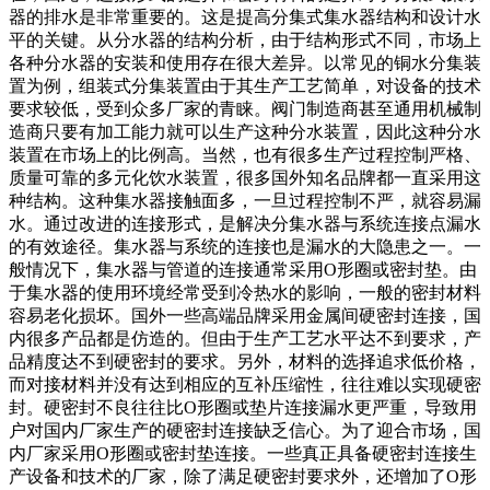
器的排水是非常重要的。这是提高分集式集水器结构和设计水
平的关键。从分水器的结构分析，由于结构形式不同，市场上
各种分水器的安装和使用存在很大差异。以常见的铜水分集装
置为例，组装式分集装置由于其生产工艺简单，对设备的技术
要求较低，受到众多厂家的青睐。阀门制造商甚至通用机械制
造商只要有加工能力就可以生产这种分水装置，因此这种分水
装置在市场上的比例高。当然，也有很多生产过程控制严格、
质量可靠的多元化饮水装置，很多国外知名品牌都一直采用这
种结构。这种集水器接触面多，一旦过程控制不严，就容易漏
水。通过改进的连接形式，是解决分集水器与系统连接点漏水
的有效途径。集水器与系统的连接也是漏水的大隐患之一。一
般情况下，集水器与管道的连接通常采用O形圈或密封垫。由
于集水器的使用环境经常受到冷热水的影响，一般的密封材料
容易老化损坏。国外一些高端品牌采用金属间硬密封连接，国
内很多产品都是仿造的。但由于生产工艺水平达不到要求，产
品精度达不到硬密封的要求。另外，材料的选择追求低价格，
而对接材料并没有达到相应的互补压缩性，往往难以实现硬密
封。硬密封不良往往比O形圈或垫片连接漏水更严重，导致用
户对国内厂家生产的硬密封连接缺乏信心。为了迎合市场，国
内厂家采用O形圈或密封垫连接。一些真正具备硬密封连接生
产设备和技术的厂家，除了满足硬密封要求外，还增加了O形