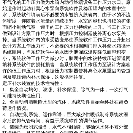
不气化的工作压力做为水箱内动行终端设备工作压力水口。原
始运作时起动补离心水泵向系统软件及稳压罐内的水室中注
水，系统软件填满后不必要的水被挤入胶襄内。由于水的不流
体密度，伴随着水流量的持续提升，水室的容积也持续的扩张
而缩小制动气室，罐里的工作压力也持续的上升。当工作压力
做到设计方案工作压力时，根据压力控制器使补离心水泵关
掉。当系统软件内的水受热变形使系统软件工作压力上升超出
设计方案工作压力时，不必要的水根据阀门排入补储水箱循环
系统应用，当系统软件中的水因为泄漏或溫度降低而容积变
小，系统软件工作压力减少时，胶襄中的水被持续压进管道网
填补系统软件的损耗损害，当系统软件工作压力至设计方案容
许的低工作压力时，根据压力控制器使补离心水泵重启向管道
网及稳压罐内补水保湿，这般循环往复。
定压补水装置的技术性特性：
1、集全自动均匀、澎涨、补水保湿、除气为一体，一次打气
可维持长期性应用。
2、全自动树脂吸附水里的汽体，系统软件自始至终处在超负
荷运作情况。
3、自动控制系统、运作靠谱，巨大减少供暖或制冷系统次灌
水后的排气管時间，有益于系统软件的调节运作。
4、储罐为密闭式设备，水气不相触碰，能确保水体不被外部