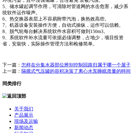
环境污染，且不浸蚀储罐，合理避免 泵被汽蚀。
5、储水罐起调节作用，可清除对管道网的水击危害，减少系
统软件运作噪声。
6、热交换器表层上不容易附带汽泡，换热效高些。
7、机器设备安装操作方便，自动式操纵，运作可以信赖。
8、脱气轮每台解决系统软件水容积可做到150m3。
9、系统软件补水流量可依据必须调整，占地少，项目投资
省，安裝快，实际操作管理方法和检修简单。
下一篇：
怎样在分集水器部位辨别控制回路归属于哪一个屋子
上一篇：
隔膜式气压罐的容积决策了离心水泵睡眠质量的時间
同类排行
关于我们
产品展示
现场及运输
新闻动态