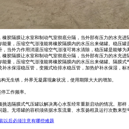
，橡胶隔膜让水室和制动气室彻底分隔，当外部有压力的水充进
存能量，压缩空气澎涨能将橡胶隔膜内的水压出来储罐。稳压罐
升，当外力作用消退压缩空气澎涨可将水清除，稳压罐是能够为
，橡胶隔膜让水室和制动气室彻底分隔，当外部有压力的水充进
存能量，压缩空气澎涨能将橡胶隔膜内的水压出来储罐。隔膜式
统补水保湿稳压管，变频式给排水稳压管，加热炉补水保湿，标
结构无生锈，外界无凝露现象状况，使用期限大大的增加。
起停工作频率。
须挑选隔膜式气压罐以解决离心水泵经常重新启动的情况。那样
问题。无塔罐的容积须依据水泵流量、水泵扬程及运行次数来型
装以后必须注意有哪些难题