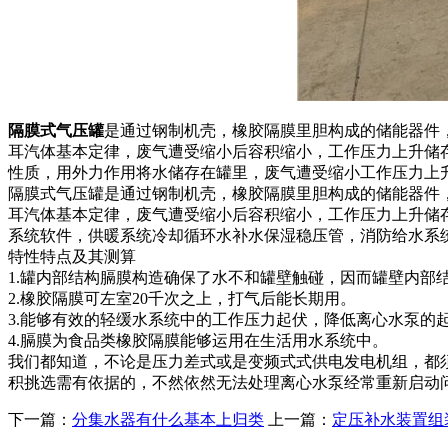
隔膜式气压罐
是通过钢制机壳，橡胶隔膜里胆构成的储能器件
耳汽体基本定律，废气遭受缩小后容积缩小，工作压力上升储
性质，用外力作用将水储存在罐里，废气遭受缩小工作压力上
隔膜式气压罐是通过钢制机壳，橡胶隔膜里胆构成的储能器件
耳汽体基本定律，废气遭受缩小后容积缩小，工作压力上升储
系统软件，供暖系统冷却循环水补水保湿稳压管，消防给水系
特性特点及其测算
1.罐内部结构膈膜构造确保了水不和罐壁触碰，因而罐壁内部
2.橡胶隔膜可左室20千次之上，打气后能长期用。
3.能够有效的轻缓水系统中的工作压力起伏，降低离心水泵的
4.膈膜为食品类橡胶隔膜能够运用在生活用水系统中。
我们都知道，不论是压力差式或是变频式式供电发电机组，都
积挑选需有依据的，不然依然无法处理离心水泵经常重新启动
下一篇：
分集水器有什么基本上归类
上一篇：
定压补水装置组