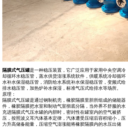
隔膜式气压罐
是一种稳压装置，它广泛应用于家用中央空调冷
却循环水稳压管，蒸水供货澎涨系统软件，供暖系统冷却循环
水补水保湿稳压管，消防给水系统补水保湿稳压管，变频式给
排水稳压管，加热炉补水保湿，标准气压式给排水等场所。
原理：
隔膜式气压罐是通过钢制机壳，橡胶隔膜里胆所组成的储能器
件，橡胶隔膜把水室和制动气室彻底分隔，当外界不舒服的水
充进隔膜式气压水罐的内胆时，密封性在罐室内的空气被挤
压，按照波义耳汽体基本定律，汽体遭受压缩后容积缩小，压
力升高储备能量，压缩空气澎涨能将橡胶隔膜内的水压出储