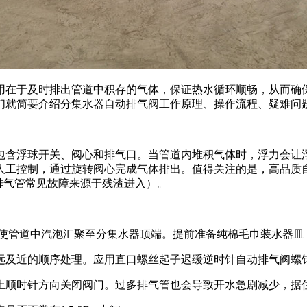
用在于及时排出管道中积存的气体，保证热水循环顺畅，从而确
们就简要介绍分集水器自动排气阀工作原理、操作流程、疑难问
包含浮球开关、阀心和排气口。当管道内堆积气体时，浮力会让
人工控制，通过旋转阀心完成气体排出。值得关注的是，高品质
的排气管常见故障来源于残渣进入）。
头使管道中汽泡汇聚至分集水器顶端。提前准备纯棉毛巾装水器
远及近的顺序处理。应用直口螺丝起子迟缓逆时针自动排气阀螺钉
上顺时针方向关闭阀门。过多排气管也会导致开水急剧减少，据住建