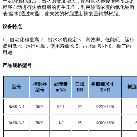
一定的饱和度后，出水的硬度增大，此时软水器会按照预定的
程序自动进行失效树脂的再生工作，利用较高浓度的氯化钠溶
液(盐水)通过树脂，使失效的树脂重新恢复至钠型树脂。
设备特点
1、自动化程度高 2、出水水质稳定 3、高效率、低能耗、运行
费用低 4、运行可靠，使用寿命长 5、占地面积小 6、极广的
用途
产品规格型号
控制器
处理量
口径
树脂罐尺寸
型号
树脂
型号
m3/h
DN
D
×
H
BeZR-A-1
5600
0.5-1
25
Ф
250
×
1400
BeZR-A-2
5600
1-2
25
Ф
300
×
1600