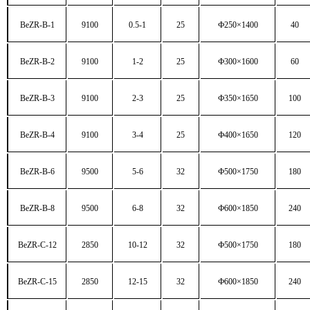
BeZR-B-1
9100
0.5-1
25
Ф
250
×
1400
40
BeZR-B-2
9100
1-2
25
Ф
300
×
1600
60
BeZR-B-3
9100
2-3
25
Ф
350
×
1650
100
BeZR-B-4
9100
3-4
25
Ф
400
×
1650
120
BeZR-B-6
9500
5-6
32
Ф
500
×
17
50
180
BeZR-B-8
9500
6-8
32
Ф
600
×
1
85
0
240
BeZR-C-12
2850
10-12
32
Ф
500
×
1
7
50
180
BeZR-C-15
2850
12-15
32
Ф
600
×
1
85
0
240