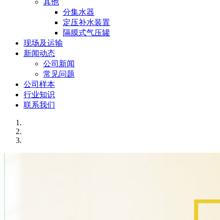
其他
分集水器
定压补水装置
隔膜式气压罐
现场及运输
新闻动态
公司新闻
常见问题
公司样本
行业知识
联系我们