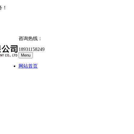
务！
咨询热线：
18931158249
Menu
网站首页