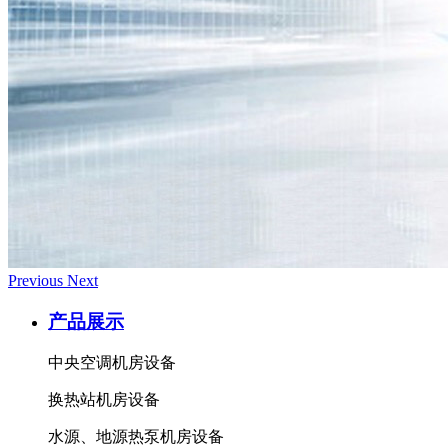
Previous
Next
产品展示
中央空调机房设备
换热站机房设备
水源、地源热泵机房设备